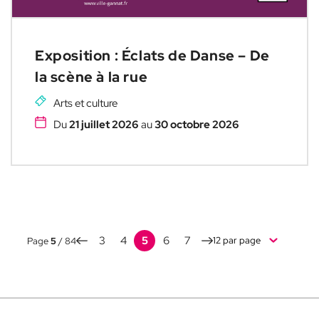
Exposition : Éclats de Danse – De
la scène à la rue
Arts et culture
Du
21 juillet 2026
au
30 octobre 2026
3
4
5
6
7
Page
5
/ 84
Nombre
d'éléments
par
page