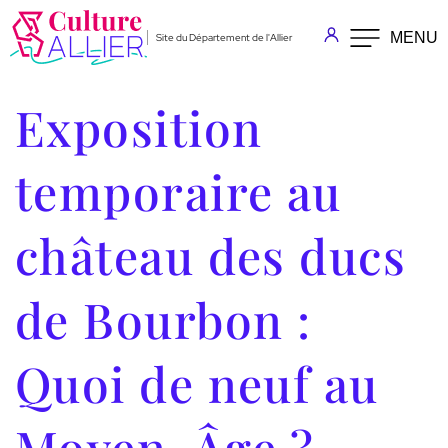
Aller au menu
Aller au contenu
MENU
Site du Département de l'Allier
Accessibilité : non conforme
Exposition
temporaire au
château des ducs
de Bourbon :
Quoi de neuf au
Moyen-Âge ?